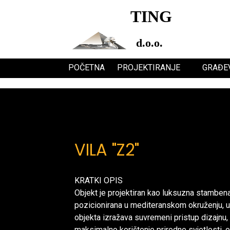
TING
d.o.o.
POČETNA
PROJEKTIRANJE
GRAĐE
VILA "Z2"
KRATKI OPIS
Objekt je projektiran kao luksuzna stambena
pozicionirana u mediteranskom okruženju, uz
objekta izražava suvremeni pristup dizajnu, 
maksimalno korištenje prirodne svjetlosti,