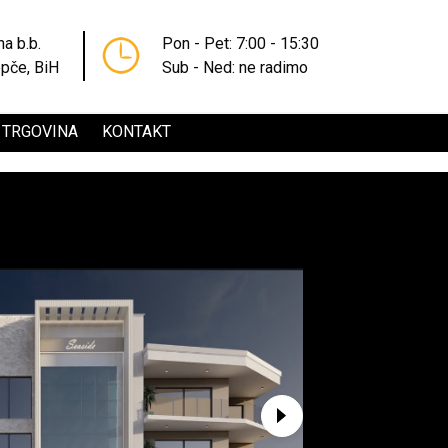
na b.b.
Pon - Pet: 7:00 - 15:30
pče, BiH
Sub - Ned: ne radimo
TRGOVINA
KONTAKT