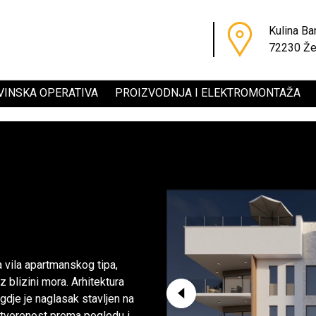
Kulina Ba
72230 Že
VINSKA OPERATIVA
PROIZVODNJA I ELEKTROMONTAŽA
 vila apartmanskog tipa,
 blizini mora. Arhitektura
gdje je naglasak stavljen na
 otvorenost prema pogledu i