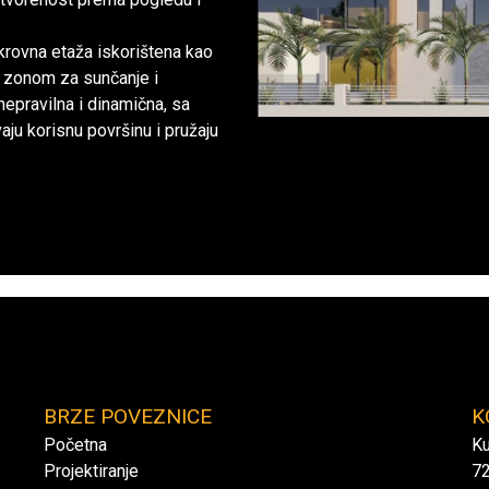
e krovna etaža iskorištena kao
i zonom za sunčanje i
nepravilna i dinamična, sa
u korisnu površinu i pružaju
BRZE POVEZNICE
K
Početna
Ku
Projektiranje
72