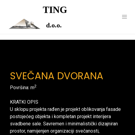
TING
d.o.o.
SVEČANA DVORANA
2
Površina: m
KRATKI OPIS
U sklopu projekta rađen je projekt oblikovanja fasade
postojećeg objekta i kompletan projekt interijera
svadbene sale. Savremen i minimalistički dizajniran
prostor, namijenjen organizaciji svečanosti,